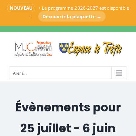
NOUVEAU
• Le programme 2026-2027 est disponible
!
Découvrir la plaquette →
Passer
au
contenu
Aller à...
Évènements pour
25 juillet - 6 juin