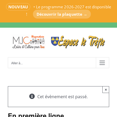
NOUVEAU
• Le programme 2026-2027 est disponible
!
Découvrir la plaquette →
Passer
au
contenu
Aller à...
×
Cet évènement est passé.
En première ligne