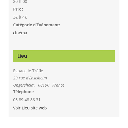
20 h 00
Prix :
3€ à 4€
Catégorie d’Évènement:
cinéma
Lieu
Espace le Trèfle
29 rue d'Ensisheim
Ungersheim
,
68190
France
Téléphone
03 89 48 86 31
Voir Lieu site web