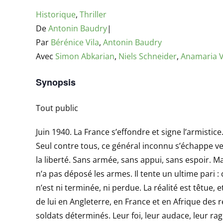
Historique
,
Thriller
De
Antonin Baudry
|
Par
Bérénice Vila
,
Antonin Baudry
Avec
Simon Abkarian
,
Niels Schneider
,
Anamaria V
Synopsis
Tout public
Juin 1940. La France s’effondre et signe l’armisti
Seul contre tous, ce général inconnu s’échappe ver
la liberté. Sans armée, sans appui, sans espoir. Mai
n’a pas déposé les armes. Il tente un ultime pari 
n’est ni terminée, ni perdue. La réalité est têtue, 
de lui en Angleterre, en France et en Afrique des r
soldats déterminés. Leur foi, leur audace, leur rage