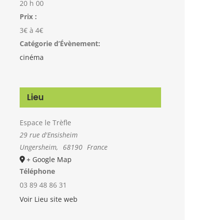
20 h 00
Prix :
3€ à 4€
Catégorie d’Évènement:
cinéma
Lieu
Espace le Trèfle
29 rue d'Ensisheim
Ungersheim
,
68190
France
+ Google Map
Téléphone
03 89 48 86 31
Voir Lieu site web