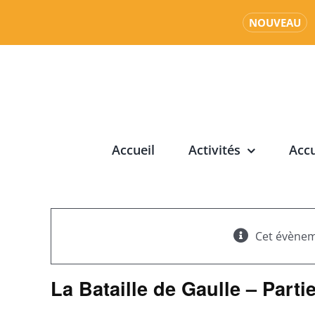
NOUVEAU
Passer
au
contenu
Accueil
Activités
Accu
Cet évènem
La Bataille de Gaulle – Parti