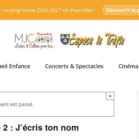
• Le programme 2026-2027 est disponible !
Découvrir la
eil Enfance
Concerts & Spectacles
Cinéma
×
ent est passé.
e 2 : J’écris ton nom