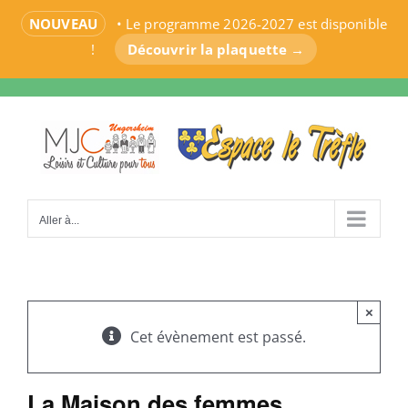
NOUVEAU
• Le programme 2026-2027 est disponible
!
Découvrir la plaquette →
Passer
au
contenu
Aller à...
×
Cet évènement est passé.
La Maison des femmes