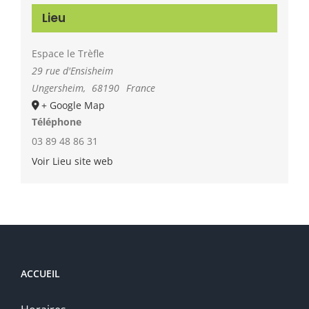
Lieu
Espace le Trèfle
29 rue d'Ensisheim
Ungersheim
,
68190
France
+ Google Map
Téléphone
03 89 48 86 31
Voir Lieu site web
ACCUEIL