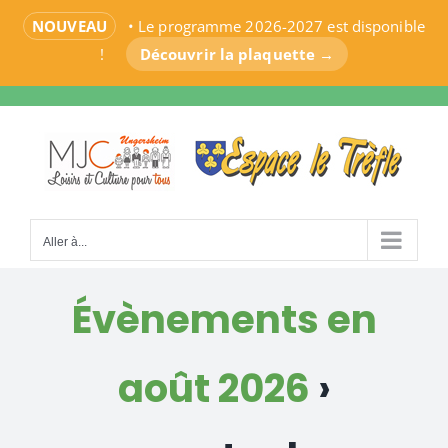
NOUVEAU
• Le programme 2026-2027 est disponible
!
Découvrir la plaquette →
Passer
au
contenu
Aller à...
Évènements en
août 2026
›