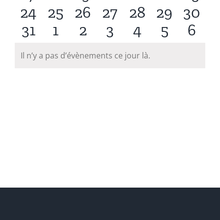
0
0
0
0
0
0
0
24
25
26
27
28
29
30
évènements
évènements
évènements
évènements
évènements
évèneme
évèn
0
0
0
0
0
0
0
31
1
2
3
4
5
6
évènements
évènements
évènements
évènements
évènements
évèneme
évèn
évènements
évènements
évènements
évènements
évènements
évèneme
évèn
Il n’y a pas d’évènements ce jour là.
Notice