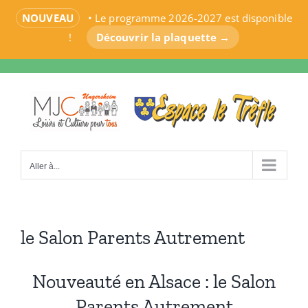
NOUVEAU
• Le programme 2026-2027 est disponible
!
Découvrir la plaquette →
Passer
au
contenu
Aller à...
le Salon Parents Autrement
Nouveauté en Alsace : le Salon
Parents Autrement