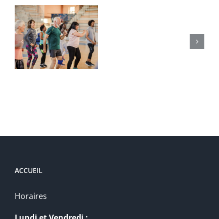
BABY-
EVEIL
9mois-
2ans
ACCUEIL
Horaires
Lundi et Vendredi :