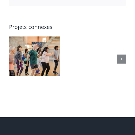
Projets connexes
BABY-
EVEIL
9mois-
2ans