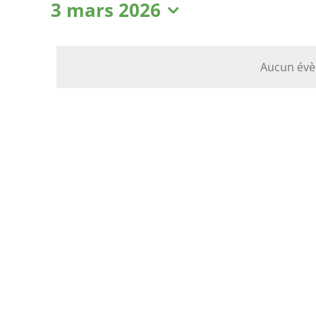
Évènements
3 mars 2026
Sélectionnez
for
une
date.
Aucun évè
3
mars
2026