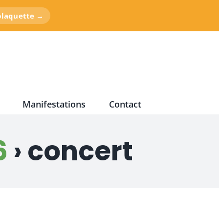
 plaquette →
Manifestations
Contact
6
› concert