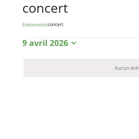
concert
concert
Évènements
Évènements
9 avril 2026
Sélectionnez
for
une
date.
Aucun évèn
9
avril
2026