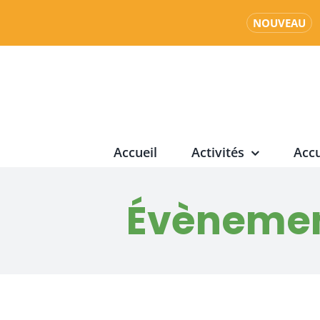
NOUVEAU
Passer
au
contenu
Accueil
Activités
Accu
Évènement