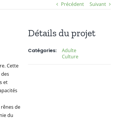
Précédent
Suivant
Détails du projet
Catégories:
Adulte
Culture
re. Cette
 des
s et
apacités
s rênes de
nnie du