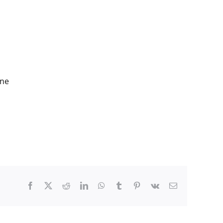
une
Facebook
X
Reddit
LinkedIn
WhatsApp
Tumblr
Pinterest
Vk
Email