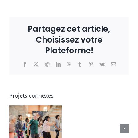
Partagez cet article,
Choisissez votre
Plateforme!
Facebook
X
Reddit
LinkedIn
WhatsApp
Tumblr
Pinterest
Vk
Email
Projets connexes
BABY-
EVEIL