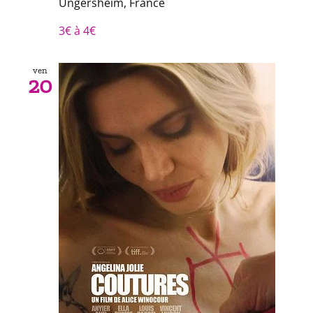
Ungersheim, France
3€ à 4€
ven
20