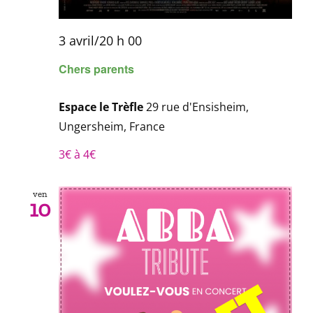
3 avril/20 h 00
Chers parents
Espace le Trèfle
29 rue d'Ensisheim,
Ungersheim, France
3€ à 4€
ven
10