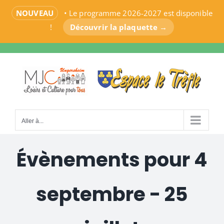
NOUVEAU
• Le programme 2026-2027 est disponible
!
Découvrir la plaquette →
Passer
au
contenu
Aller à...
Évènements pour 4
septembre - 25