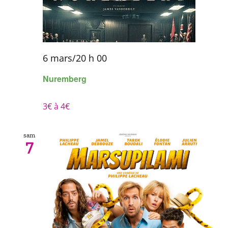
6 mars/20 h 00
Nuremberg
3€ à 4€
sam
7