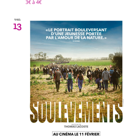
3€ à 4€
ven
13