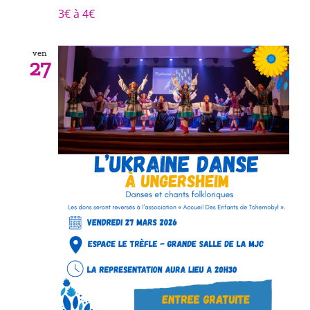
3€ à 4€
ven
27